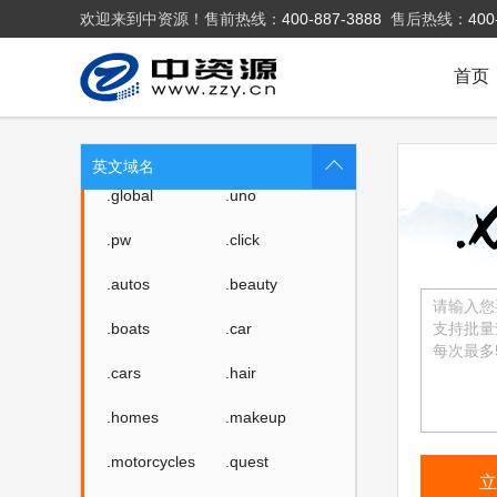
.storage
.theatre
欢迎来到中资源！售前热线：
400-887-3888
售后热线：
400
.luxe
.bond
首页
.cyou
.icu
.me
.school
英文域名
.global
.uno
.pw
.click
.autos
.beauty
.boats
.car
.cars
.hair
.homes
.makeup
.motorcycles
.quest