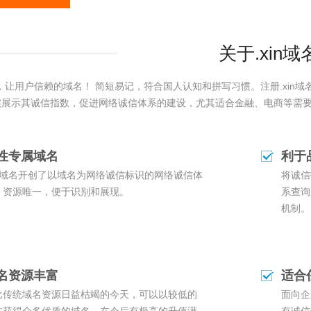
关于.xin域
”，让用户信赖的域名！ 简短易记，符合国人认知和拼写习惯。注册.xin域
实展示其诚信指数，促进网络诚信体系的建设‌，尤其适合金融、电商等需
性专属域名
利于
xin域名开创了以域名为网络诚信标识的网络诚信体
将诚信
，资源唯一，便于识别和展现。
系查询
机制。
名资源丰富
适合
比传统域名资源日益枯竭的今天，可以以较低的
面向企