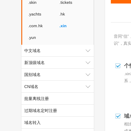
.skin
.tickets
.yachts
.hk
.com.hk
.xin
音同“信
.yun
识”，真
中文域名
新顶级域名
个
.
国别域名
系
CN域名
批量离线注册
过期域名定时注册
域
域名转入
相