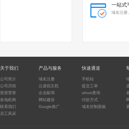
.luxe
.school
一站式
.global
.click
域名注册
.art
.baby
.college
.monster
.protection
.rent
.security
.storage
关于我们
产品与服务
快速通道
.theatre
.beauty
公司简介
域名注册
手机站
.hair
.makeup
公司历程
云虚拟主机
提交工单
资质荣誉
企业邮局
whois查询
.quest
.skin
各地机构
网站建设
付款方式
.tickets
.hk
联系我们
Google推广
域名控制面板
员工风采
.com.hk
.asia
.me