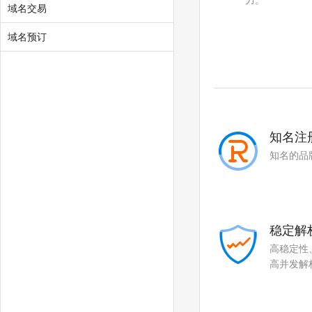
力。
.work
.ink
域名交易
.wiki
.design
域名预订
.tv
.games
.fan
.sale
.media
.market
知名注
.news
.cab
知名的品
.vin
.fyi
.tax
.shopping
稳定解
.studio
.band
高稳定性
.mba
.cash
高并发解
.cafe
.technology