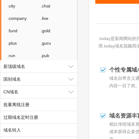
.city
.chat
.company
.live
.fund
.gold
.today是新闻
.plus
.guru
用.today域名脱颖
.run
.pub
新顶级域名
.email
.life
个性专属域
域名自带含义
国别域名
.ren
.co
内容一目了然
CN域名
.space
.host
批量离线注册
.press
.website
域名资源丰
过期域名定时注册
.fit
.yoga
相比传统域名
域名转入
.fashion
.beer
成本获得众多