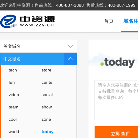
欢迎来到中资源！售前热线：
400-887-3888
售后热线：
400-887-1999
.vip
.net
.biz
.auto
首页
域名
.link
.ltd
.group
.site
英文域名
.mobi
.online
中文域名
.tech
.store
.fun
.center
.video
.social
.team
.show
.cool
.zone
.world
.today