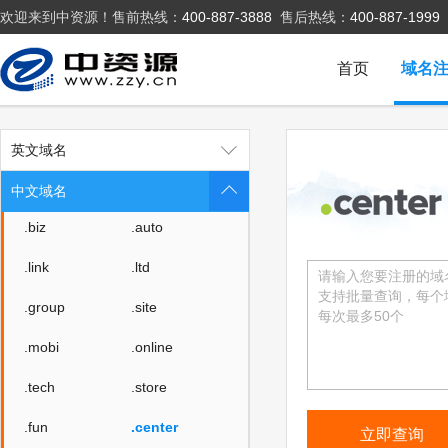
欢迎来到中资源！售前热线：
400-887-3888
售后热线：
400-887-1999
.com
.cn
.top
.xyz
首页
域名
.cc
.club
.wang
.shop
英文域名
.vip
.net
中文域名
.biz
.auto
.link
.ltd
.group
.site
.mobi
.online
.tech
.store
.fun
.center