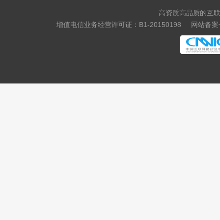
高资质高品质的互联
.quest
.skin
增值电信业务经营许可证：B1-20150198
网站备案号
.tickets
.hk
.com.hk
.asia
.me