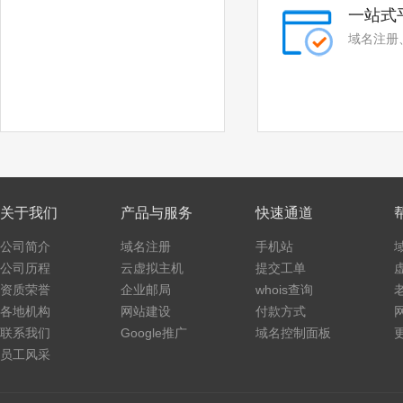
.tax
.shopping
一站式
.studio
.band
域名注册
.mba
.cash
.cafe
.technology
.luxe
.school
.global
.click
关于我们
产品与服务
快速通道
.art
.baby
公司简介
域名注册
手机站
.college
.monster
公司历程
云虚拟主机
提交工单
资质荣誉
企业邮局
whois查询
.protection
.rent
各地机构
网站建设
付款方式
.security
.storage
联系我们
Google推广
域名控制面板
员工风采
.theatre
.beauty
.hair
.makeup