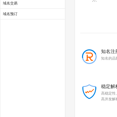
力。
.space
.host
域名交易
.press
.website
域名预订
.fit
.yoga
.fashion
.beer
.work
.ink
知名注
.wiki
.design
知名的品
.tv
.games
.fan
.sale
稳定解
.media
.market
高稳定性
.news
.cab
高并发解
.vin
.fyi