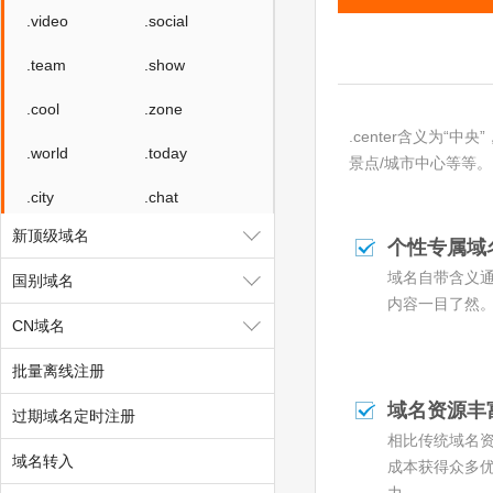
.video
.social
.team
.show
.cool
.zone
.center含义为
.world
.today
景点/城市中心等等。
.city
.chat
新顶级域名
.company
.live
个性专属域
域名自带含义
国别域名
.fund
.gold
内容一目了然
CN域名
.plus
.guru
批量离线注册
.run
.pub
域名资源丰
过期域名定时注册
.email
.life
相比传统域名
域名转入
.ren
.co
成本获得众多