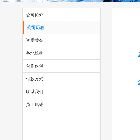
公司简介
公司历程
资质荣誉
各地机构
合作伙伴
付款方式
联系我们
员工风采