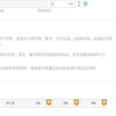
MB
bps
200Mbps
-62个字符，支持大小写字母、数字、中文以及-_/.特殊字符，必须以字母
头
～32位字符，英文、数字和符号必须同时存在，符号仅限!@#$%^*()
牢记此管理员密码，系统将不再通过短信发送用户自定义密码
6个月
1年
2年
3年