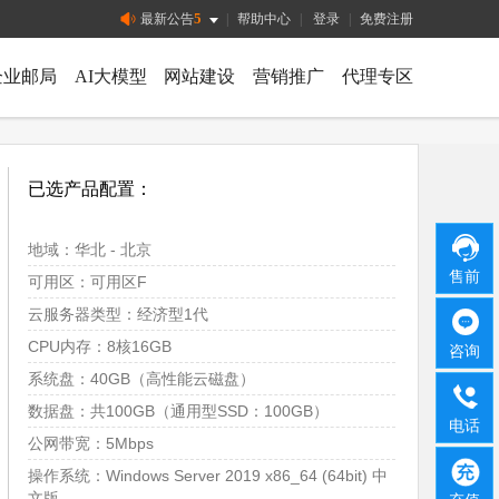
5
最新公告
|
帮助中心
|
登录
|
免费注册
企业邮局
AI大模型
网站建设
营销推广
代理专区
已选产品配置：
地域：华北 - 北京
售前
可用区：可用区F
云服务器类型：经济型1代
CPU内存：8核16GB
咨询
系统盘：40GB（高性能云磁盘）
数据盘：共100GB（通用型SSD：100GB）
电话
公网带宽：5Mbps
操作系统：Windows Server 2019 x86_64 (64bit) 中
文版