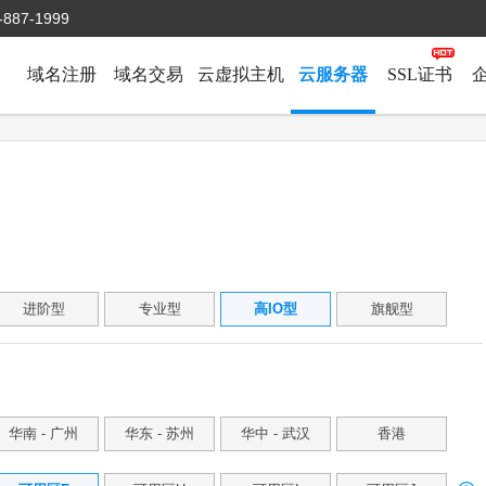
-887-1999
域名注册
域名交易
云虚拟主机
云服务器
SSL证书
进阶型
专业型
高IO型
旗舰型
华南 - 广州
华东 - 苏州
华中 - 武汉
香港