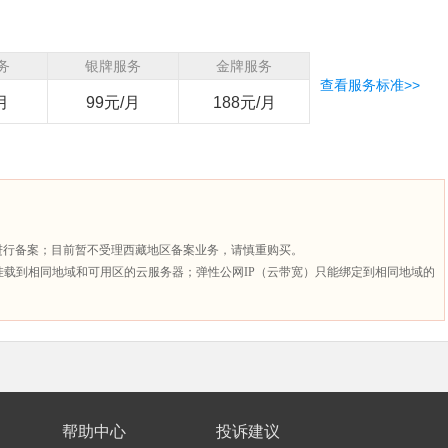
务
银牌服务
金牌服务
查看服务标准>>
月
99元/月
188元/月
并进行备案；目前暂不受理西藏地区备案业务，请慎重购买。
挂载到相同地域和可用区的云服务器；弹性公网IP（云带宽）只能绑定到相同地域的
帮助中心
投诉建议