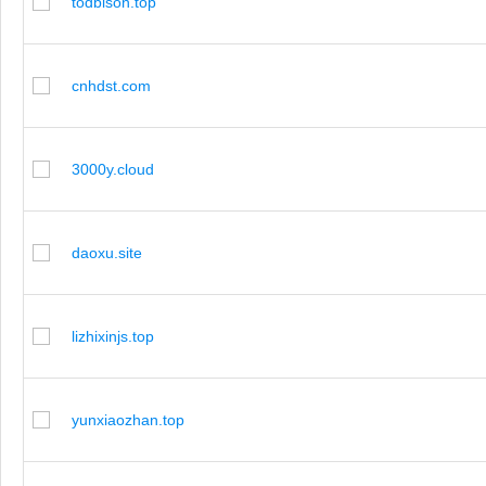
todbison.top
cnhdst.com
3000y.cloud
daoxu.site
lizhixinjs.top
yunxiaozhan.top