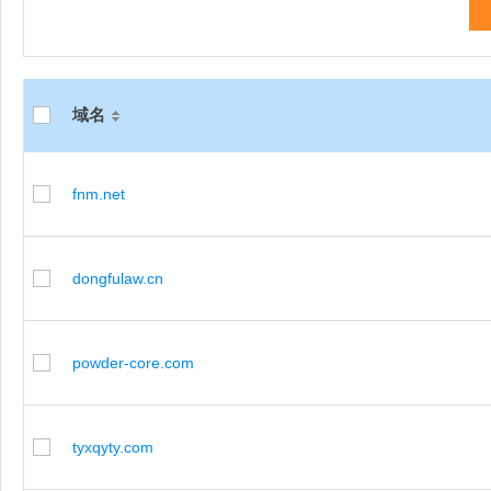
域名
fnm.net
dongfulaw.cn
powder-core.com
tyxqyty.com