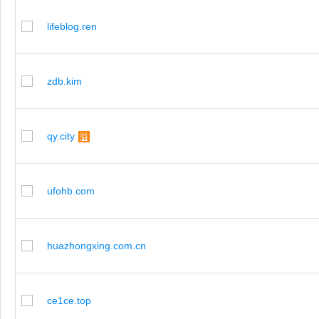
lifeblog.ren
zdb.kim
qy.city
ufohb.com
huazhongxing.com.cn
ce1ce.top