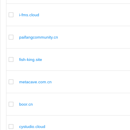
i-fms.cloud
paifangcommunity.cn
fish-king.site
metacave.com.cn
boor.cn
cystudio.cloud