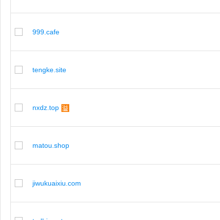
999.cafe
tengke.site
nxdz.top
matou.shop
jiwukuaixiu.com