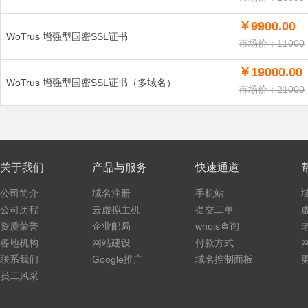
￥9900.00
WoTrus 增强型国密SSL证书
市场价：11000
￥19000.00
WoTrus 增强型国密SSL证书（多域名）
市场价：21000
关于我们
产品与服务
快速通道
公司简介
域名注册
手机站
公司历程
云虚拟主机
提交工单
资质荣誉
企业邮局
whois查询
各地机构
网站建设
付款方式
联系我们
Google推广
域名控制面板
员工风采