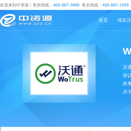
欢迎来到中资源！售前热线：
400-887-3888
售后热线：
400-887-1999
首页
域名
W
沃
份
政
决