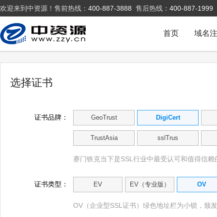
欢迎来到中资源！售前热线：
400-887-3888
售后热线：
400-887-1999
首页
域名
选择证书
证书品牌：
GeoTrust
DigiCert
TrustAsia
sslTrus
赛门铁克当下是SSL行业中最受认可和值得信赖
证书类型：
EV
EV（专业版）
OV
OV（企业型SSL证书）绿色地址栏为小锁，颁