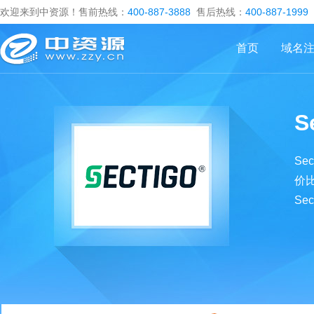
欢迎来到中资源！售前热线：
400-887-3888
售后热线：
400-887-1999
首页
域名
S
Se
价
Se