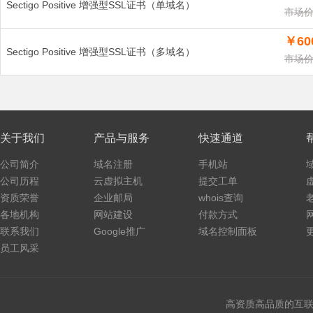
Sectigo Positive 增强型SSL证书（单域名）
市场价
￥60
Sectigo Positive 增强型SSL证书（多域名）
市场价
关于我们
产品与服务
快速通道
公司简介
域名注册
手机站
公司历程
云虚拟主机
提交工单
资质荣誉
企业邮局
whois查询
各地机构
网站建设
付款方式
联系我们
Google推广
域名控制面板
员工风采
高资质高品质的互联