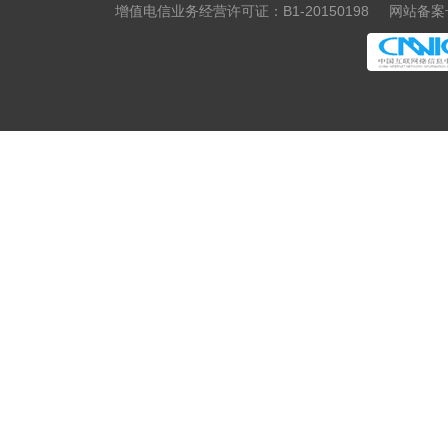
增值电信业务经营许可证：B1-20150198
网站备案号