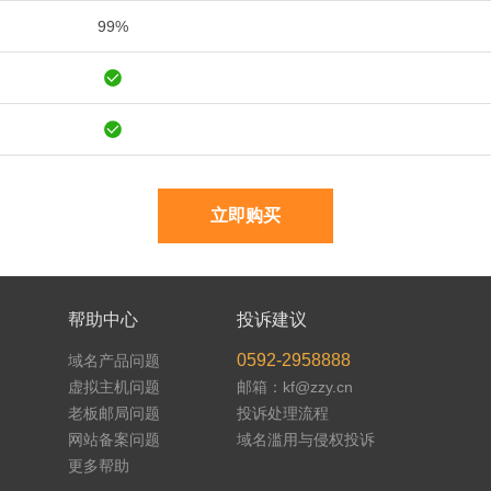
99%
立即购买
帮助中心
投诉建议
0592-2958888
域名产品问题
虚拟主机问题
邮箱：kf@zzy.cn
老板邮局问题
投诉处理流程
网站备案问题
域名滥用与侵权投诉
更多帮助