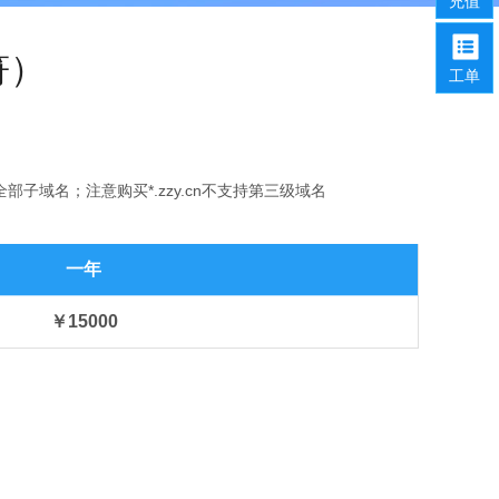
充值
符）
工单
级的全部子域名；注意购买*.zzy.cn不支持第三级域名
一年
￥15000