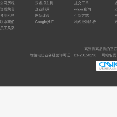
公司历程
云虚拟主机
提交工单
资质荣誉
企业邮局
whois查询
各地机构
网站建设
付款方式
联系我们
Google推广
域名控制面板
员工风采
高资质高品质的互联
增值电信业务经营许可证：B1-20150198
网站备案号