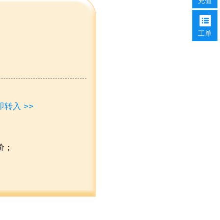
充值
工单
即转入 >>
价；