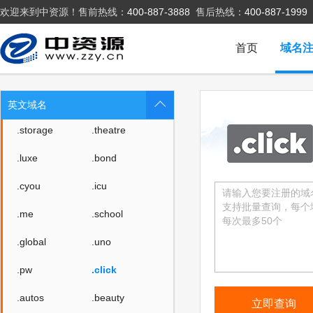
欢迎来到中资源！售前热线：
400-887-3888
售后热线：
400-887-1999
.cafe
.technology
.baby
.college
首页
域名
.monster
.protection
.rent
.security
英文域名
.storage
.theatre
.luxe
.bond
.cyou
.icu
.me
.school
.global
.uno
.pw
.click
.autos
.beauty