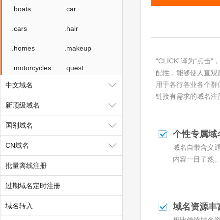
.boats
.car
.cars
.hair
.homes
.makeup
“CLICK”译为“
.motorcycles
.quest
配性，能够使人直观感
用于各行各业各个群
中文域名
.skin
.tickets
链接有需求的域名注
新顶级域名
.yachts
.hk
国别域名
.com.hk
.xin
个性专属域
CN域名
.yun
域名自带含义
内容一目了然
批量离线注册
过期域名定时注册
域名转入
域名资源丰