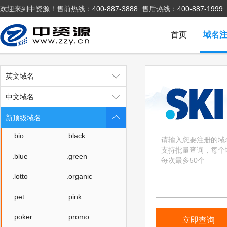
欢迎来到中资源！售前热线：
400-887-3888
售后热线：
400-887-1999
.art
.love
.beer
.cloud
首页
域名
.fit
.yoga
.fashion
.space
英文域名
.host
.press
中文域名
.website
.archi
新顶级域名
.bio
.black
.blue
.green
.lotto
.organic
.pet
.pink
.poker
.promo