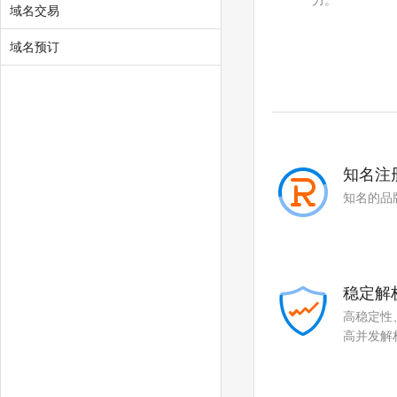
力。
域名交易
.boats
.car
.cars
.hair
域名预订
.homes
.makeup
.motorcycles
.quest
.skin
.tickets
知名注
.yachts
.xin
知名的品
.yun
稳定解
高稳定性
高并发解