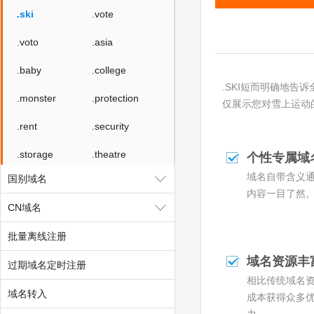
.ski
.vote
.voto
.asia
.baby
.college
.SKI短而明确地告
.monster
.protection
仅展示您对雪上运动
.rent
.security
.storage
.theatre
个性专属域
域名自带含义
国别域名
.luxe
.bond
内容一目了然
CN域名
.cyou
.icu
批量离线注册
.school
.global
域名资源丰
过期域名定时注册
.uno
.click
相比传统域名
域名转入
.autos
.beauty
成本获得众多