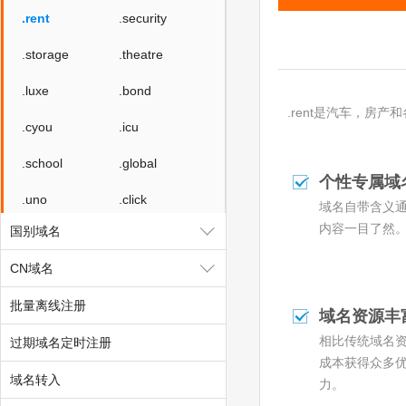
.rent
.security
.storage
.theatre
.luxe
.bond
.rent是汽车，房
.cyou
.icu
.school
.global
个性专属域
.uno
.click
域名自带含义
内容一目了然
国别域名
.autos
.beauty
CN域名
.boats
.car
批量离线注册
.cars
.hair
域名资源丰
相比传统域名
过期域名定时注册
.homes
.makeup
成本获得众多
域名转入
.motorcycles
.quest
力。