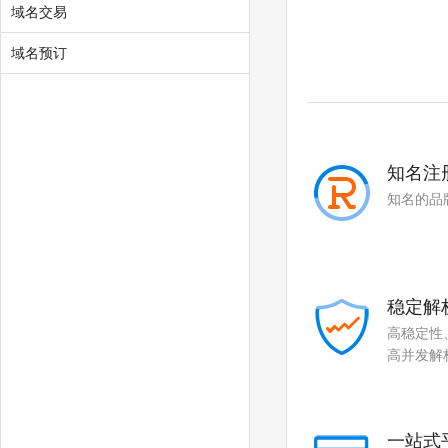
域名交易
.skin
.tickets
.yachts
.xin
域名预订
.yun
知名注
知名的品
稳定解
高稳定性
高并发解
一站式