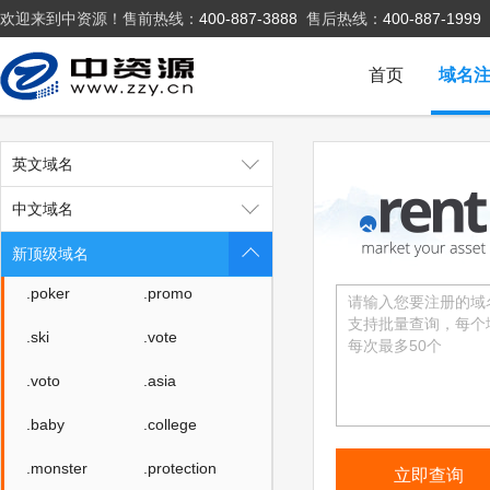
欢迎来到中资源！售前热线：
400-887-3888
售后热线：
400-887-1999
.host
.press
.website
.archi
首页
域名
.bio
.black
.blue
.green
英文域名
.lotto
.organic
中文域名
.pet
.pink
新顶级域名
.poker
.promo
.ski
.vote
.voto
.asia
.baby
.college
.monster
.protection