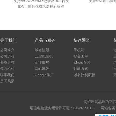
支持A\CNAME\MX记录及URL转发
支持SSL证书自
IDN（国际化域名名称）标准
关于我们
产品与服务
快速通道
公司简介
域名注册
手机站
公司历程
云虚拟主机
提交工单
资质荣誉
企业邮局
whois查询
各地机构
网站建设
付款方式
联系我们
Google推广
域名控制面板
员工风采
高资质高品质的互联
增值电信业务经营许可证：B1-20150198
网站备案号