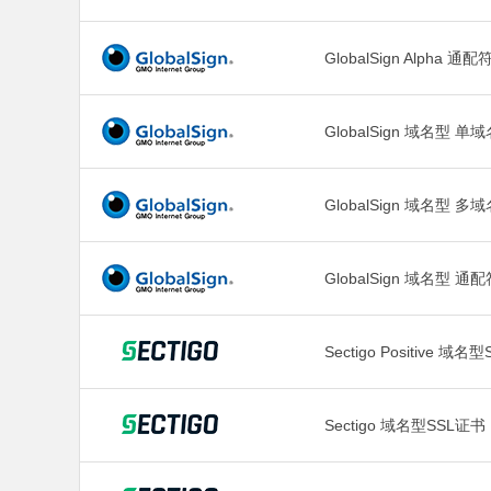
GlobalSign Alpha 通配
GlobalSign 域名型 单
GlobalSign 域名型 多
GlobalSign 域名型 通
Sectigo Positive
Sectigo 域名型SSL