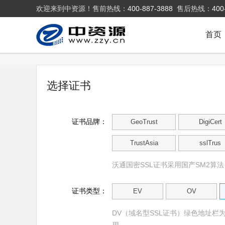
欢迎来到中资源！售前热线：
400-887-3888
售后热线：
400
首页
选择证书
证书品牌：
GeoTrust
DigiCert
TrustAsia
sslTrus
沃通国密SSL证书采用国产SM2算
证书类型：
EV
OV
DV（域名型SSL证书）绿色地址栏