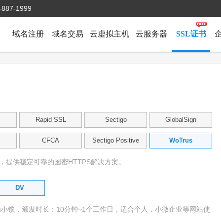
-887-1999
域名注册
域名交易
云虚拟主机
云服务器
SSL证书
Rapid SSL
Sectigo
GlobalSign
CFCA
Sectigo Positive
WoTrus
法，提供稳定可靠的国密HTTPS解决方案。
DV
为小锁，颁发时长：10分钟~1个工作日，适合个人，小微企业等网站使