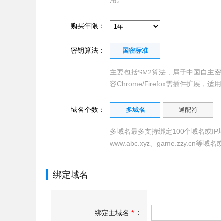
用。
购买年限：
密钥算法：
国密标准
主要包括SM2算法，属于中国自主
容Chrome/Firefox需插件扩
域名个数：
多域名
通配符
多域名最多支持绑定100个域名或IP地址
www.abc.xyz、game.zzy.cn等域
绑定域名
：
绑定主域名
*