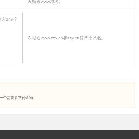
没赠送www域名。
次域名www.zzy.cn和zzy.cn算两个域名。
增一个需要多支付金额。