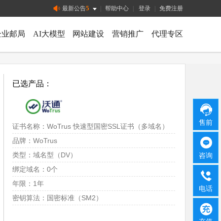
5
最新公告
|
帮助中心
|
登录
|
免费注册
企业邮局
AI大模型
网站建设
营销推广
代理专区
已选产品：
售前
证书名称：WoTrus 快速型国密SSL证书（多域名）
品牌：WoTrus
类型：域名型（DV）
咨询
绑定域名：0个
年限：1年
电话
密钥算法：国密标准（SM2）