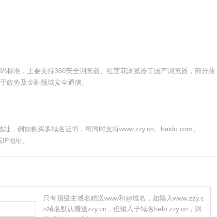
密码标准，主要支持360安全浏览器、红莲花浏览器等国产浏览器，部分兼
展，适用于政务及金融领域安全通信。
，例如购买多域名证书，可同时支持www.zzy.cn、baidu.com、
名或IP地址。
只有顶级主域名赠送www和@域名，如输入www.zzy.c
n域名默认赠送zzy.cn，但输入子域名help.zzy.cn，则