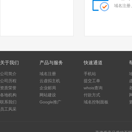
.co
.cloud
域名注册
.fit
.yoga
.fashion
.space
.host
.press
.website
.archi
.bio
.black
关于我们
产品与服务
快速通道
.blue
.green
公司简介
域名注册
手机站
公司历程
云虚拟主机
提交工单
.lotto
.organic
资质荣誉
企业邮局
whois查询
各地机构
.pet
.pink
网站建设
付款方式
联系我们
Google推广
域名控制面板
.poker
.promo
员工风采
.ski
.vote
.voto
.asia