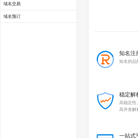
.social
.team
域名交易
.show
.cool
域名预订
.zone
.world
.today
.city
.chat
.company
知名注
知名的品
.live
.fund
.gold
.plus
.guru
.run
稳定解
.pub
.email
高稳定性
高并发解
.life
.art
.love
.beer
一站式