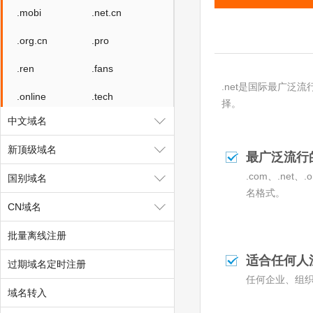
.mobi
.net.cn
.org.cn
.pro
.ren
.fans
.net是国际最广泛
.online
.tech
择。
中文域名
.store
.fun
新顶级域名
.red
.kim
最广泛流行
.com、.ne
国别域名
.ink
.design
名格式。
CN域名
.wiki
.work
批量离线注册
.auto
.link
适合任何人
过期域名定时注册
.ltd
.group
任何企业、组
.center
.video
域名转入