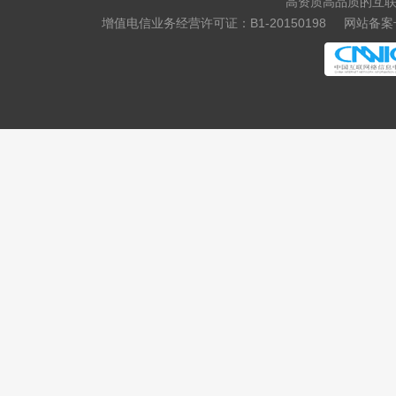
高资质高品质的互联
增值电信业务经营许可证：B1-20150198
网站备案号
.tv
.games
.fan
.sale
.media
.market
.news
.cab
.vin
.fyi
.tax
.shopping
.studio
.band
.mba
.cash
.cafe
.technology
.baby
.college
.monster
.protection