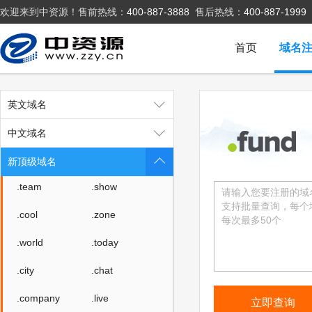
欢迎来到中资源！售前热线：
400-887-3888
售后热线：
400-887-1999
.kim
.ink
.design
.wiki
首页
域名
.work
.auto
.link
.ltd
英文域名
.group
.center
中文域名
.video
.social
新顶级域名
.team
.show
.cool
.zone
.world
.today
.city
.chat
.company
.live