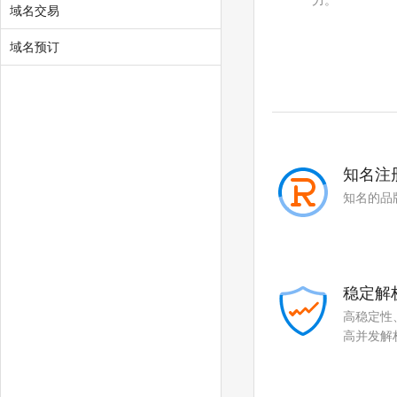
力。
域名交易
.blue
.green
.lotto
.organic
域名预订
.pet
.pink
.poker
.promo
.ski
.vote
知名注
.voto
.asia
知名的品
.baby
.college
.monster
.protection
稳定解
.rent
.security
高稳定性
.storage
.theatre
高并发解
.luxe
.bond