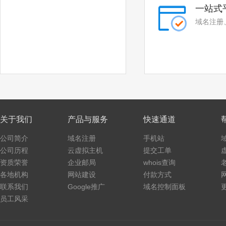
.cyou
.icu
一站式
域名注册
.school
.global
.uno
.click
.autos
.beauty
.boats
.car
.cars
.hair
关于我们
产品与服务
快速通道
.homes
.makeup
公司简介
域名注册
手机站
.motorcycles
.quest
公司历程
云虚拟主机
提交工单
资质荣誉
企业邮局
whois查询
.skin
.tickets
各地机构
网站建设
付款方式
.yachts
.xin
联系我们
Google推广
域名控制面板
员工风采
.yun