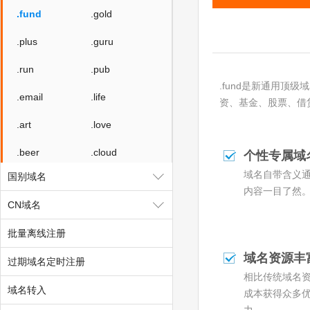
.fund
.gold
.plus
.guru
.run
.pub
.fund是新通用顶级域
.email
.life
资、基金、股票、借
.art
.love
.beer
.cloud
个性专属域
域名自带含义
国别域名
.fit
.yoga
内容一目了然
CN域名
.fashion
.space
批量离线注册
.host
.press
域名资源丰
过期域名定时注册
.website
.archi
相比传统域名
域名转入
.bio
.black
成本获得众多