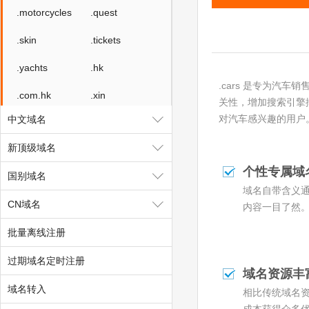
.motorcycles
.quest
.skin
.tickets
.yachts
.hk
.cars 是专为汽
.com.hk
.xin
关性，增加搜索引擎
对汽车感兴趣的用户。
中文域名
.yun
新顶级域名
个性专属域
国别域名
域名自带含义
CN域名
内容一目了然
批量离线注册
过期域名定时注册
域名资源丰
域名转入
相比传统域名