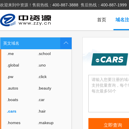
欢迎来到中资源！售前热线：
400-887-3888
售后热线：
400-887-1999
.rent
.security
.storage
.theatre
首页
域名
.luxe
.bond
.cyou
.icu
英文域名
.me
.school
.global
.uno
.pw
.click
.autos
.beauty
.boats
.car
.cars
.hair
.homes
.makeup