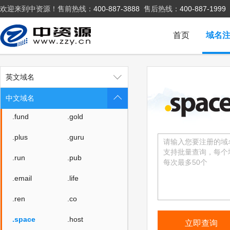
欢迎来到中资源！售前热线：
400-887-3888
售后热线：
400-887-1999
.team
.show
.cool
.zone
首页
域名
.world
.today
.city
.chat
英文域名
.company
.live
中文域名
.fund
.gold
.plus
.guru
.run
.pub
.email
.life
.ren
.co
.space
.host