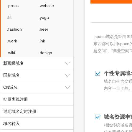
.press
.website
.fit
.yoga
.fashion
.beer
.space域名是经
.work
.ink
东西都可以用spac
意空间”、“商业空间
.wiki
.design
新顶级域名
.tv
.games
个性专属域
国别域名
.fan
.sale
域名自带含义
CN域名
.media
.market
内容一目了然
批量离线注册
.news
.cab
过期域名定时注册
.vin
.fyi
域名资源丰
域名转入
.tax
.shopping
相比传统域名