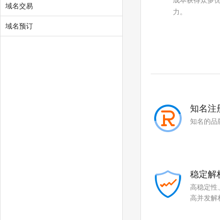
成本获得众多
.studio
.band
域名交易
力。
.mba
.cash
域名预订
.cafe
.technology
.luxe
.school
.global
.click
.art
.baby
知名注
知名的品
.college
.monster
.protection
.rent
.security
.storage
稳定解
.theatre
.beauty
高稳定性
高并发解
.hair
.makeup