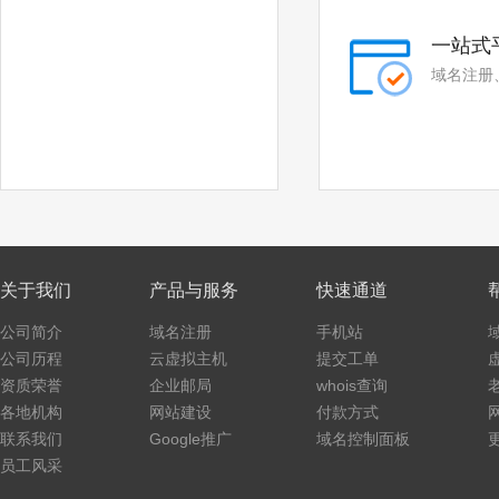
.quest
.skin
一站式
.tickets
.hk
域名注册
.com.hk
.asia
.me
关于我们
产品与服务
快速通道
公司简介
域名注册
手机站
公司历程
云虚拟主机
提交工单
资质荣誉
企业邮局
whois查询
各地机构
网站建设
付款方式
联系我们
Google推广
域名控制面板
员工风采