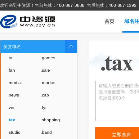
欢迎来到中资源！售前热线：
400-887-3888
售后热线：
400-887-1999
.pet
.pink
.poker
.promo
首页
域名
.ski
.vote
.voto
.asia
英文域名
.tv
.games
.fan
.sale
.media
.market
.news
.cab
.vin
.fyi
.tax
.shopping
.studio
.band