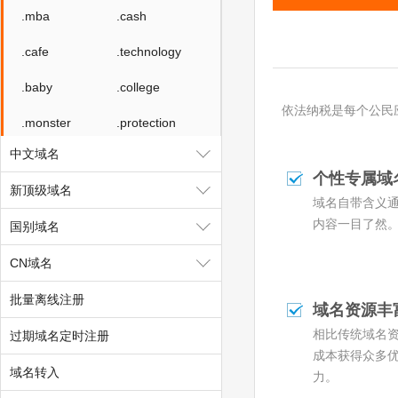
.mba
.cash
.cafe
.technology
.baby
.college
依法纳税是每个公民应
.monster
.protection
中文域名
.rent
.security
个性专属域
新顶级域名
.storage
.theatre
域名自带含义
内容一目了然
国别域名
.luxe
.bond
CN域名
.cyou
.icu
批量离线注册
.me
.school
域名资源丰
相比传统域名
过期域名定时注册
.global
.uno
成本获得众多
.pw
.click
域名转入
力。