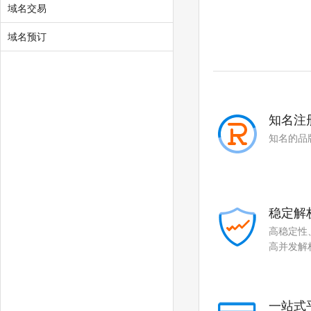
.autos
.beauty
域名交易
.boats
.car
域名预订
.cars
.hair
.homes
.makeup
.motorcycles
.quest
知名注
知名的品
.skin
.tickets
.yachts
.hk
.com.hk
.xin
稳定解
.yun
高稳定性
高并发解
一站式