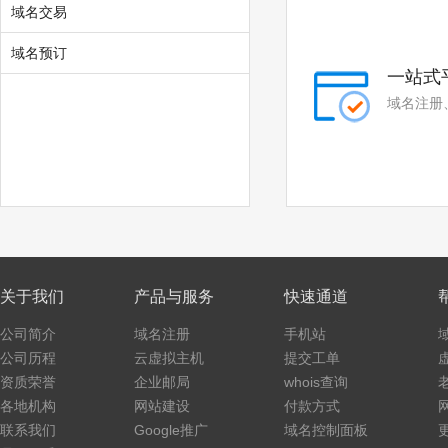
域名交易
.qh.cn
.nx.cn
域名预订
.xj.cn
.tw.cn
一站式
.hk.cn
.mo.cn
域名注册
.xz.cn
关于我们
产品与服务
快速通道
公司简介
域名注册
手机站
公司历程
云虚拟主机
提交工单
资质荣誉
企业邮局
whois查询
各地机构
网站建设
付款方式
联系我们
Google推广
域名控制面板