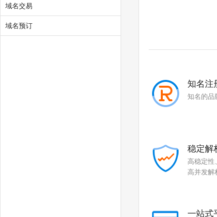
.fan
.sale
域名交易
.media
.market
域名预订
.news
.cab
.vin
.fyi
.tax
.shopping
知名注
知名的品
.studio
.band
.mba
.cash
.cafe
.technology
稳定解
.baby
.college
高稳定性
高并发解
.monster
.protection
.rent
.security
一站式