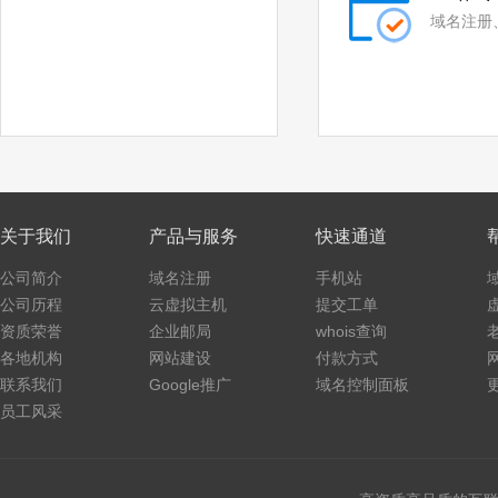
.storage
.theatre
域名注册
.luxe
.bond
.cyou
.icu
.me
.school
.global
.uno
.pw
.click
关于我们
产品与服务
快速通道
.autos
.beauty
公司简介
域名注册
手机站
公司历程
云虚拟主机
提交工单
.boats
.car
资质荣誉
企业邮局
whois查询
各地机构
.cars
.hair
网站建设
付款方式
联系我们
Google推广
域名控制面板
.homes
.makeup
员工风采
.motorcycles
.quest
.skin
.tickets