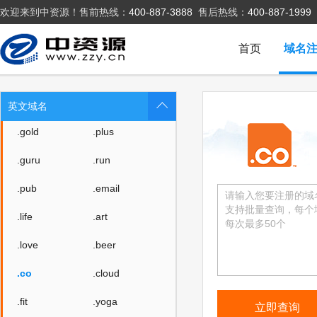
欢迎来到中资源！售前热线：
400-887-3888
售后热线：
400-887-1999
.zone
.world
.today
.city
首页
域名
.chat
.company
.live
.fund
英文域名
.gold
.plus
.guru
.run
.pub
.email
.life
.art
.love
.beer
.co
.cloud
.fit
.yoga