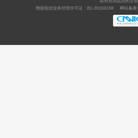
高资质高品质的互联
增值电信业务经营许可证：B1-20150198
网站备案号
.yachts
.hk
.com.hk
.xin
.yun