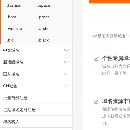
.fashion
.space
.host
.press
.website
.archi
.co是国家顶级域名（
.bio
.black
中文域名
.blue
.green
个性专属域
新顶级域名
.lotto
.organic
域名自带含义
内容一目了然
国别域名
.pet
.pink
CN域名
.poker
.promo
批量离线注册
.ski
.vote
域名资源丰
相比传统域名
过期域名定时注册
.voto
.asia
成本获得众多
.tv
.games
域名转入
力。