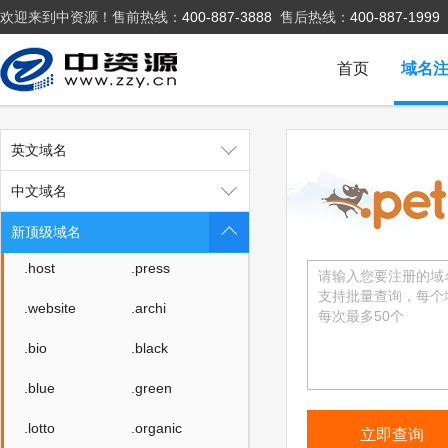
欢迎来到中资源！售前热线：
400-887-3888
售后热线：
400-887-1999
.run
.pub
.email
.life
首页
域名
.art
.love
.beer
.cloud
英文域名
.fit
.yoga
中文域名
.fashion
.space
新顶级域名
.host
.press
.website
.archi
.bio
.black
.blue
.green
.lotto
.organic