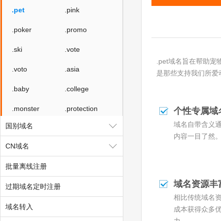
.pet
.pink
.poker
.promo
.ski
.vote
.pet域名旨在帮助宠
.voto
.asia
是那些支持我们所爱
.baby
.college
.monster
.protection
个性专属域
域名自带含义
国别域名
.rent
.security
内容一目了然
CN域名
.storage
.theatre
批量离线注册
.luxe
.bond
域名资源丰
过期域名定时注册
.cyou
.icu
相比传统域名
域名转入
.school
.global
成本获得众多