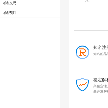
力。
域名交易
.uno
.click
.autos
.beauty
域名预订
.boats
.car
.cars
.hair
.homes
.makeup
知名注
.motorcycles
.quest
知名的品
.skin
.tickets
.yachts
.xin
稳定解
.yun
高稳定性
高并发解