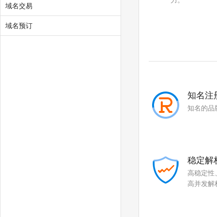
力。
.ren
.co
域名交易
.space
.host
域名预订
.press
.website
.fit
.yoga
.fashion
.beer
知名注
.work
.ink
知名的品
.wiki
.design
.tv
.games
稳定解
.fan
.sale
高稳定性
.media
.market
高并发解
.news
.cab