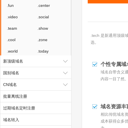
.fun
.center
.video
.social
.team
.show
.tech 是新通用顶级
.cool
.zone
选。
.world
.today
新顶级域名
.city
.chat
个性专属域
域名自带含义
国别域名
.company
.live
内容一目了然
CN域名
.fund
.gold
批量离线注册
.plus
.guru
域名资源丰
过期域名定时注册
.run
.pub
相比传统域名
域名转入
.email
.life
成本获得众多