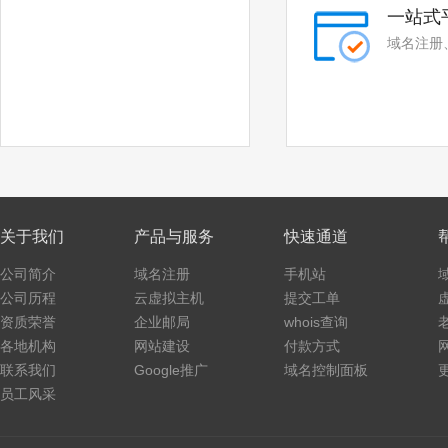
.vin
.fyi
一站式
.tax
.shopping
域名注册
.studio
.band
.mba
.cash
.cafe
.technology
.luxe
.school
关于我们
产品与服务
快速通道
.global
.click
公司简介
域名注册
手机站
.art
.baby
公司历程
云虚拟主机
提交工单
资质荣誉
企业邮局
whois查询
.college
.monster
各地机构
网站建设
付款方式
.protection
.rent
联系我们
Google推广
域名控制面板
员工风采
.security
.storage
.theatre
.beauty