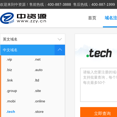
欢迎来到中资源！售前热线：
400-887-3888
售后热线：
400-887-1999
.公司.香港
.佛山
.com
.cn
首页
域名
.top
.xyz
.cc
.club
英文域名
.wang
.shop
中文域名
.vip
.net
.biz
.auto
.link
.ltd
.group
.site
.mobi
.online
.tech
.store