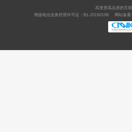
高资质高品质的互联
.hair
.makeup
增值电信业务经营许可证：B1-20150198
网站备案号
.quest
.skin
.tickets
.hk
.com.hk
.asia
.me