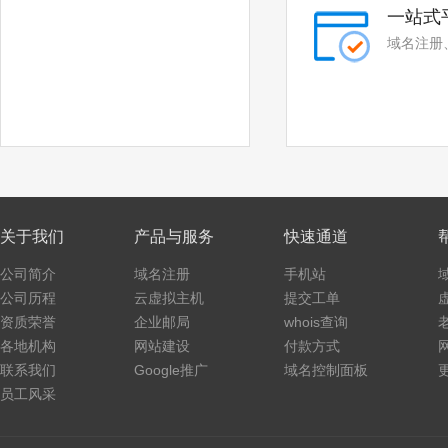
.run
.pub
一站式
域名注册
.email
.life
.ren
.co
.space
.host
.press
.website
.fit
.yoga
关于我们
产品与服务
快速通道
.fashion
.beer
公司简介
域名注册
手机站
.work
.ink
公司历程
云虚拟主机
提交工单
资质荣誉
企业邮局
whois查询
.wiki
.design
各地机构
网站建设
付款方式
联系我们
Google推广
域名控制面板
.tv
.games
员工风采
.fan
.sale