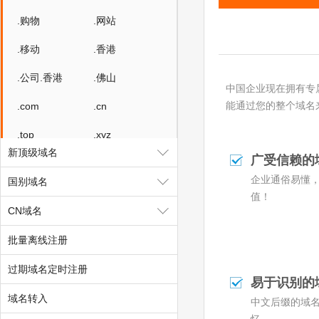
.购物
.网站
.移动
.香港
.公司.香港
.佛山
中国企业现在拥有专
能通过您的整个域名
.com
.cn
.top
.xyz
新顶级域名
广受信赖的
.cc
.club
企业通俗易懂
国别域名
.wang
.shop
值！
CN域名
.vip
.net
批量离线注册
.biz
.auto
过期域名定时注册
.link
.ltd
易于识别的
域名转入
中文后缀的域
.group
.site