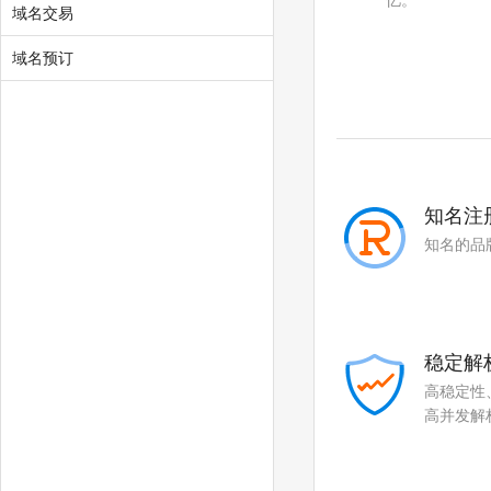
忆。
域名交易
.mobi
.online
域名预订
.tech
.store
.fun
.center
.video
.social
.team
.show
知名注
.cool
.zone
知名的品
.world
.today
.city
.chat
稳定解
.company
.live
高稳定性
高并发解
.fund
.gold
.plus
.guru