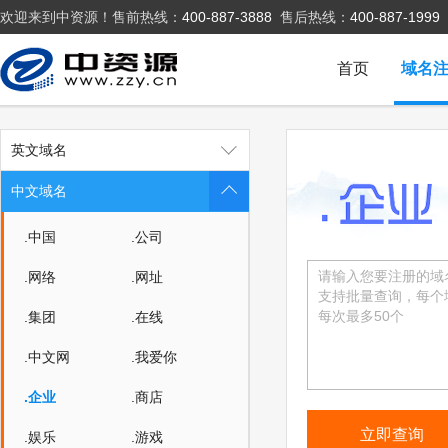
欢迎来到中资源！售前热线：
400-887-3888
售后热线：
400-887-1999
首页
域名
英文域名
中文域名
.中国
.公司
.网络
.网址
.集团
.在线
.中文网
.我爱你
.企业
.商店
.娱乐
.游戏