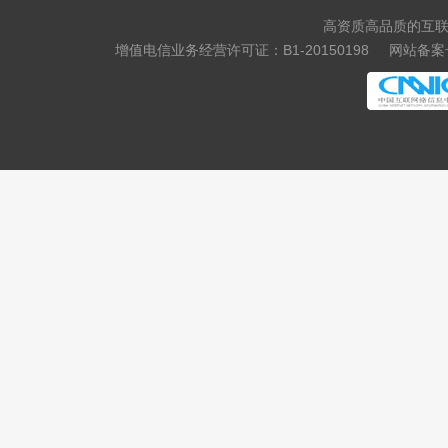
.media
.market
高资质高品质的互联
.news
.cab
增值电信业务经营许可证：B1-20150198
网站备案号
.vin
.fyi
.tax
.shopping
.studio
.band
.mba
.cash
.cafe
.technology
.luxe
.school
.global
.click
.art
.baby
.college
.monster
.protection
.rent