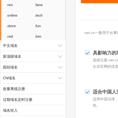
.ren
.fans
.online
.tech
.store
.fun
.net.cn一般用于从
.red
.kim
中文域名
.ink
.design
具影响力的
新顶级域名
.wiki
.work
选择注册.net
企业官网的优
国别域名
.auto
.link
CN域名
.ltd
.group
批量离线注册
.center
.video
适合中国人
适用中国法律
过期域名定时注册
.social
.team
色。
.show
.cool
域名转入