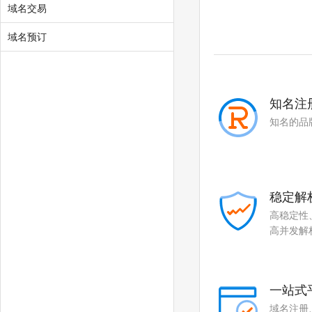
.zone
.world
域名交易
.today
.city
域名预订
.chat
.company
.live
.fund
知名注
.gold
.plus
知名的品
.guru
.run
.pub
.email
稳定解
.life
.art
高稳定性
.love
.beer
高并发解
.co
.cloud
.fit
.yoga
一站式
域名注册