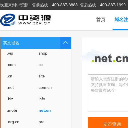
欢迎来到中资源！售前热线：
400-887-3888
售后热线：
400-887-1999
首页
域名
.top
.xyz
.club
.wang
英文域名
.vip
.shop
.com
.cc
.cn
.site
.net
.com.cn
.biz
.info
.mobi
.net.cn
.org.cn
.pro