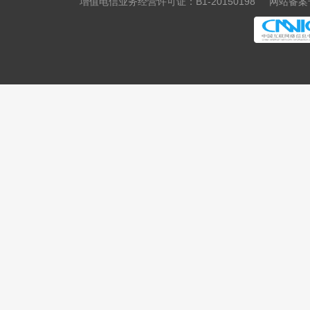
增值电信业务经营许可证：B1-20150198
网站备案号
.media
.market
.news
.cab
.vin
.fyi
.tax
.shopping
.studio
.band
.mba
.cash
.cafe
.technology
.baby
.college
.monster
.protection
.rent
.security
.storage
.theatre