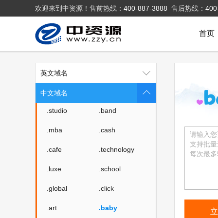
欢迎来到中资源！售前热线：
400-887-3888
售后热线：
400
.fan
.sale
.media
.market
首页
.news
.cab
.vin
.fyi
英文域名
.tax
.shopping
中文域名
.studio
.band
.mba
.cash
.cafe
.technology
.luxe
.school
.global
.click
.art
.baby