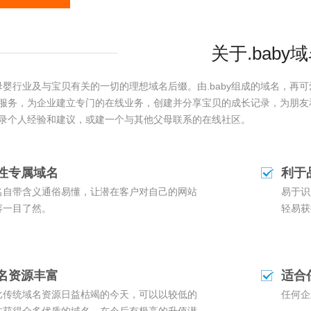
关于.baby
y是母婴行业及与宝贝有关的一切的理想域名后缀。由.baby组成的域名，
服务，为企业建立专门的在线业务，创建并分享宝贝的成长记录，为朋友
录个人经验和建议，或建一个与其他父母联系的在线社区。
性专属域名
利于
名自带含义通俗易懂，让潜在客户对自己的网站
易于识
容一目了然。
轻易获
名资源丰富
适合
比传统域名资源日益枯竭的今天，可以以较低的
任何企