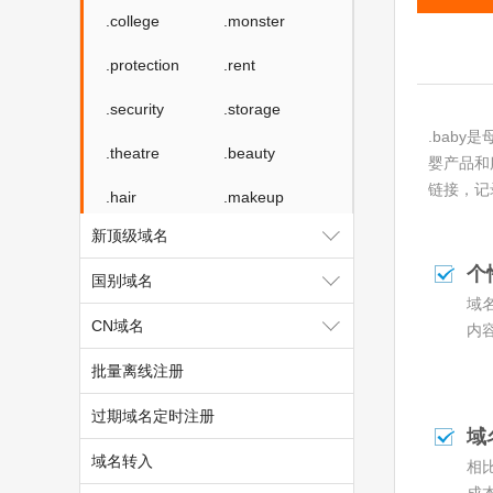
.college
.monster
.protection
.rent
.security
.storage
.bab
.theatre
.beauty
婴产品和
链接，记
.hair
.makeup
新顶级域名
.quest
.skin
个
国别域名
.tickets
.hk
域
CN域名
.com.hk
.asia
内
批量离线注册
.me
过期域名定时注册
域
域名转入
相