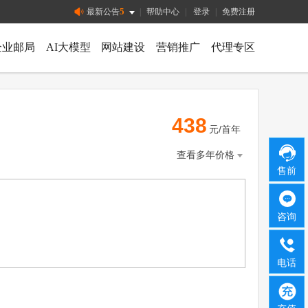
5
最新公告
|
帮助中心
|
登录
|
免费注册
企业邮局
AI大模型
网站建设
营销推广
代理专区
438
元/首年
查看多年价格
售前
咨询
电话