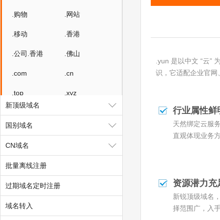
.购物
.网站
.移动
.香港
.公司.香港
.佛山
.yun 是以中文 
识，它适配企业官网
.com
.cn
.top
.xyz
新顶级域名
行业属性鲜
.cc
.club
天然绑定云服务
国别域名
.wang
.shop
直观体现业务
CN域名
.vip
.net
批量离线注册
.biz
.auto
资源潜力充
过期域名定时注册
.link
.ltd
新锐顶级域名
域名转入
择范围广，入
.group
.site