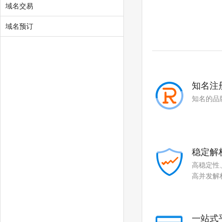
域名交易
.mobi
.online
域名预订
.tech
.store
.fun
.center
.video
.social
知名注
.team
.show
知名的品
.cool
.zone
.world
.today
.city
.chat
稳定解
高稳定性
.company
.live
高并发解
.fund
.gold
.plus
.guru
一站式