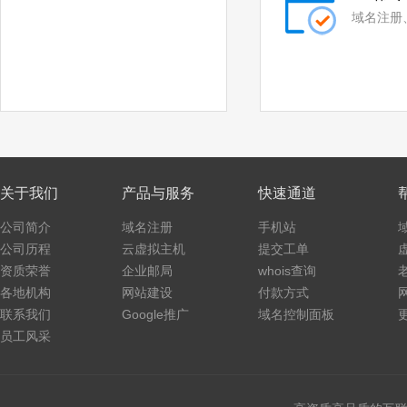
.run
.pub
域名注册
.email
.life
.ren
.co
.space
.host
.press
.website
关于我们
产品与服务
快速通道
.fit
.yoga
公司简介
域名注册
手机站
.fashion
.beer
公司历程
云虚拟主机
提交工单
.work
.ink
资质荣誉
企业邮局
whois查询
各地机构
网站建设
付款方式
.wiki
.design
联系我们
Google推广
域名控制面板
员工风采
.tv
.games
.fan
.sale