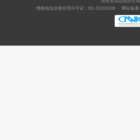
高资质高品质的互联
.media
.market
增值电信业务经营许可证：B1-20150198
网站备案号
.news
.cab
.vin
.fyi
.tax
.shopping
.studio
.band
.mba
.cash
.cafe
.technology
.luxe
.school
.global
.click
.art
.baby
.college
.monster
.protection
.rent