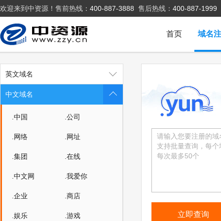
欢迎来到中资源！售前热线：
400-887-3888
售后热线：
400-887-1999
首页
域名
英文域名
中文域名
.中国
.公司
.网络
.网址
.集团
.在线
.中文网
.我爱你
.企业
.商店
.娱乐
.游戏