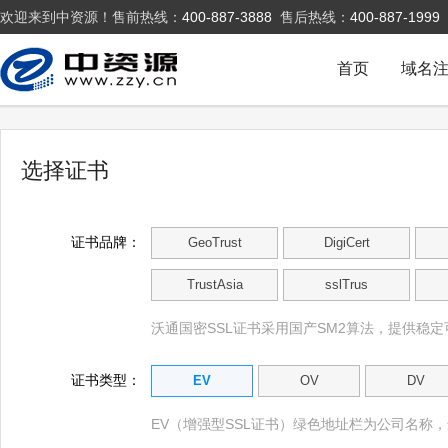
欢迎来到中资源！售前热线：
400-887-3888
售后热线：
400-887-1999
首页
域名
选择证书
证书品牌：
GeoTrust
DigiCert
TrustAsia
sslTrus
沃通国密SSL证书采用国产SM2算法，提供稳定
证书类型：
EV
OV
DV
EV（增强型SSL证书）绿色地址栏为公司名称