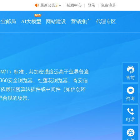
5
最新公告
|
帮助中心
|
登录
|
免费注册
企业邮局
AI大模型
网站建设
营销推广
代理专区
GM/T）标准，其加密强度远高于业界普遍
售前
如360安全浏览器、红莲花浏览器、奇安信
中，需依赖国密算法插件或中间件（如信创环
码合规的场景。
咨询
电话