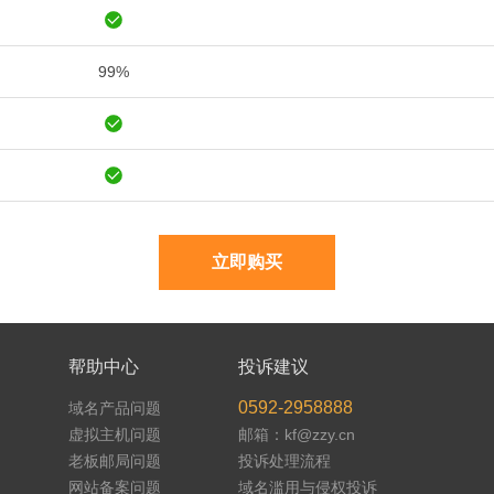
99%
立即购买
帮助中心
投诉建议
0592-2958888
域名产品问题
虚拟主机问题
邮箱：kf@zzy.cn
老板邮局问题
投诉处理流程
网站备案问题
域名滥用与侵权投诉