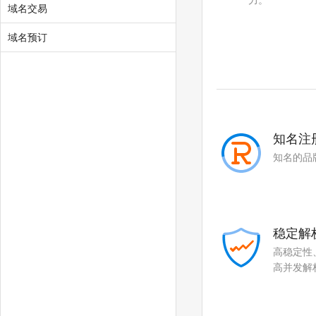
力。
域名交易
.city
.chat
域名预订
.company
.live
.fund
.gold
.plus
.guru
.run
.pub
知名注
.email
.life
知名的品
.art
.love
.beer
.cloud
稳定解
.fit
.yoga
高稳定性
高并发解
.fashion
.space
.host
.press