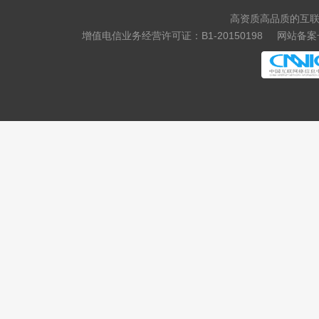
.storage
.theatre
高资质高品质的互联
.luxe
.bond
增值电信业务经营许可证：B1-20150198
网站备案号
.cyou
.icu
.school
.global
.uno
.click
.autos
.beauty
.boats
.car
.cars
.hair
.homes
.makeup
.motorcycles
.quest
.skin
.tickets
.yachts
.xin