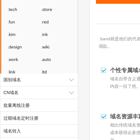
.tech
.store
.fun
.red
.kim
.ink
.band就是他们的
唱队。
.design
.wiki
.work
.auto
个性专属域
.link
.ltd
域名自带含义
国别域名
.group
.center
内容一目了然
CN域名
.video
.social
批量离线注册
.team
.show
域名资源丰
过期域名定时注册
.cool
.zone
相比传统域名
域名转入
成本获得众多
.world
.today