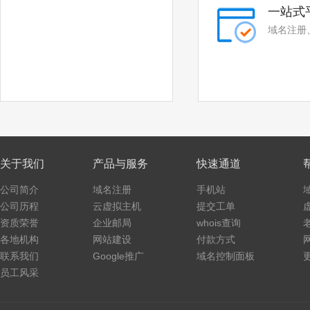
.website
.archi
一站式
域名注册
.bio
.black
.blue
.green
.lotto
.organic
.pet
.pink
.poker
.promo
关于我们
产品与服务
快速通道
.ski
.vote
公司简介
域名注册
手机站
.voto
.asia
公司历程
云虚拟主机
提交工单
资质荣誉
企业邮局
whois查询
.baby
.college
各地机构
网站建设
付款方式
联系我们
Google推广
域名控制面板
.monster
.protection
员工风采
.rent
.security