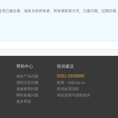
名是否已被注册、域名当前所有者、所有者联系方式、注册日期、过期日期
帮助中心
投诉建议
0592-2958888
域名产品问题
虚拟主机问题
邮箱：kf@zzy.cn
老板邮局问题
投诉处理流程
网站备案问题
域名滥用与侵权投诉
更多帮助