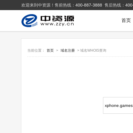
欢迎来到中资源！售前热线：
400-887-3888
售后热线：
400
首页
当前位置：
首页
>
域名注册
> 域名WHOIS查询