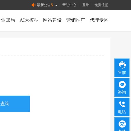
5
最新公告
|
帮助中心
|
登录
|
免费注册
企业邮局
AI大模型
网站建设
营销推广
代理专区
售前
咨询
电话