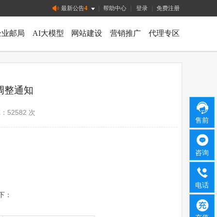
4
最新公告
|
帮助中心
|
登录
|
免费注册
企业邮局
AI大模型
网站建设
营销推广
代理专区
调整通知
览：52582 次
售前
咨询
电话
下：