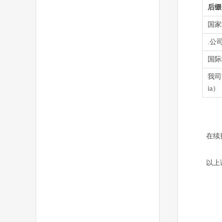
后缀
国家域
.公
国际
我司We
ia）
在续
以上调