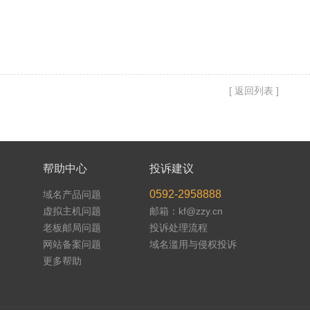
[ 返回列表 ]
帮助中心
投诉建议
0592-2958888
域名产品问题
虚拟主机问题
邮箱：kf@zzy.cn
老板邮局问题
投诉处理流程
网站备案问题
域名滥用与侵权投诉
更多帮助