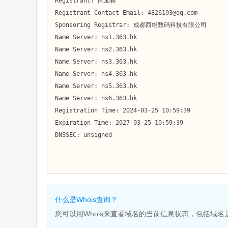
Registrant: 闫加春

Registrant Contact Email: 4826193@qq.com

Sponsoring Registrar: 成都西维数码科技有限公司

Name Server: ns1.363.hk

Name Server: ns2.363.hk

Name Server: ns3.363.hk

Name Server: ns4.363.hk

Name Server: ns5.363.hk

Name Server: ns6.363.hk

Registration Time: 2024-03-25 10:59:39

Expiration Time: 2027-03-25 10:59:39

DNSSEC: unsigned

什么是Whois查询？
您可以用Whois来查看域名的当前信息状态，包括域