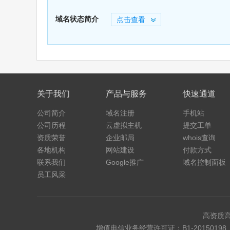
域名状态简介
点击查看
关于我们
产品与服务
快速通道
公司简介
域名注册
手机站
公司历程
云虚拟主机
提交工单
资质荣誉
企业邮局
whois查询
各地机构
网站建设
付款方式
联系我们
Google推广
域名控制面板
员工风采
高资质
增值电信业务经营许可证：B1-20150198