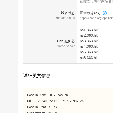
前续费，将导致域名
域名状态
正常状态(ok)
Domain Status
https://icann.org/epp#ok
ns1.363.hk
ns2.363.hk
ns3.363.hk
DNS服务器
Name Server
ns4.363.hk
ns5.363.hk
ns6.363.hk
详细英文信息：
Domain Name: 0-7.com.cn

ROID: 20240325s10011s97776987-cn

Domain Status: ok
