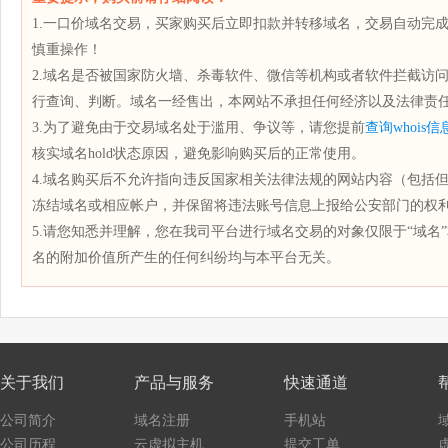
1.一口价域名交易，买家购买后立即扣款并转移域名，交易自动完
慎重操作！
2.域名是否被国家防火墙、杀毒软件、微信等机构或者软件拦截访
行查询、判断。域名一经售出，本网站不承担任何经济以及法律责
3.为了避免由于交易域名处于滥用、争议等，请您提前
查询whois信
核实域名hold状态原因，避免影响购买后的正常使用。
4.域名购买后不允许指向违反国家相关法律法规的网站内容（包括
冻结域名或相应帐户，并保留将违法账号信息上报给公安部门的权
5.请您知悉并理解，您在我司平台进行域名交易的对象仅限于“域名
名的附加价值所产生的任何纠纷均与本平台无关。
关于我们
产品与服务
快速通道
公司简介
域名注册
手机站
公司历程
云虚拟主机
提交工单