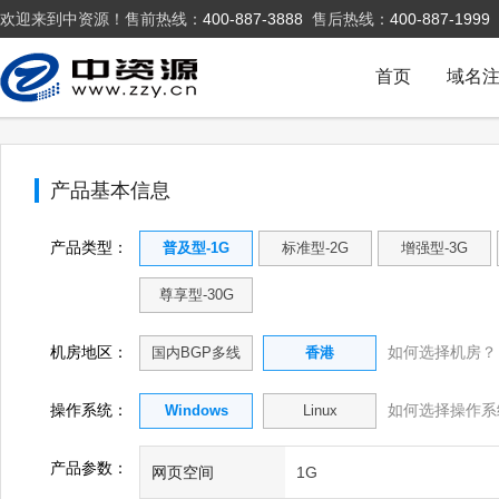
欢迎来到中资源！售前热线：
400-887-3888
售后热线：
400-887-1999
首页
域名
产品基本信息
产品类型：
普及型-1G
标准型-2G
增强型-3G
尊享型-30G
机房地区：
如何选择机房？
国内BGP多线
香港
操作系统：
如何选择操作系
Windows
Linux
产品参数：
网页空间
1G