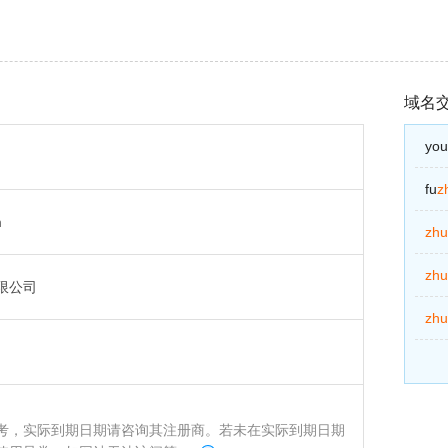
域名
you
fu
z
m
zh
zh
限公司
zh
考，实际到期日期请咨询其注册商。若未在实际到期日期