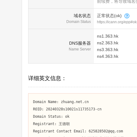
前续费，将导致域名
域名状态
正常状态(ok)
Domain Status
https://icann.org/epp#ok
ns1.363.hk
ns2.363.hk
DNS服务器
Name Server
ns3.363.hk
ns4.363.hk
详细英文信息：
Domain Name: zhuang.net.cn

ROID: 20240328s10021s11735173-cn

Domain Status: ok

Registrant: 王德朝

Registrant Contact Email: 625828502@qq.com
