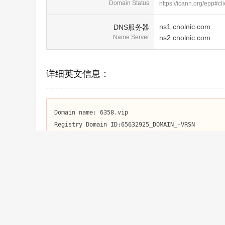
Domain Status
https://icann.org/epp#cl
ns1.cnolnic.com
DNS服务器
Name Server
ns2.cnolnic.com
详细英文信息：
Domain name: 6358.vip

Registry Domain ID:65632925_DOMAIN_-VRSN

Registrar WHOIS Server: whois.zzy.cn

Registrar URL: http://www.zzy.cn

Updated Date: 2026-05-07T01:30:25Z

Creation Date: 2016-05-17T16:00:00Z

Registrar Registration Expiration Date: 2027-05-1
Registrar: XIAMEN CHINASOURCE INTERNET SERVICE CO
Registrar IANA ID: 1366

Registrar Abuse Contact Email:kf@zzy.cn
